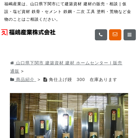
福嶋産業は、山口県下関市にて建築資材 建材の販売・相談 | 仮
設・塩ビ資材 鉄骨・セメント 鉄鋼・二次 工具 塗料・荒物など金
物のことはご相談ください。
山口県下関市 建築資材 建材 ホームセンター | 販売
通販
>
商品紹介
>
角仕上げ鏝 300 在庫あります